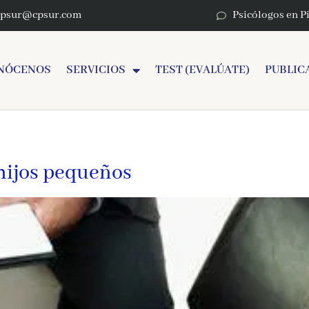
cpsur@cpsur.com
Psicólogos en P
NÓCENOS
SERVICIOS
TEST (EVALÚATE)
PUBLIC
hijos pequeños