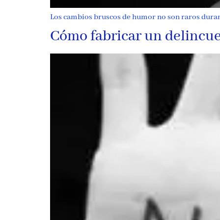
Los cambios bruscos de humor no son raros durant
Cómo fabricar un delincue